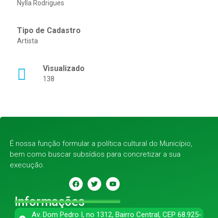
Nylla Rodrigues
Tipo de Cadastro
Artista
Visualizado
138
É nossa função formular a política cultural do Município,
bem como buscar subsídios para concretizar a sua
execução.
Informações
Av. Dom Pedro I, no 1312, Bairro Central, CEP 68.925-