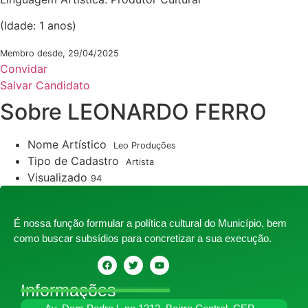
(Idade: 1 anos)
Membro desde, 29/04/2025
Convidar
Salvar Candidato
Sobre LEONARDO FERRO
Nome Artístico
Leo Produções
Tipo de Cadastro
Artista
Visualizado
94
É nossa função formular a política cultural do Município, bem
como buscar subsídios para concretizar a sua execução.
Informações