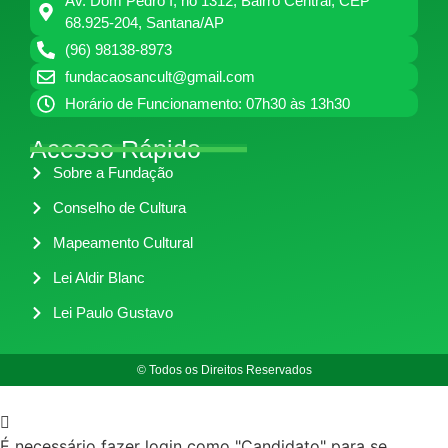
Av. Dom Pedro I, no 1312, Bairro Central, CEP
68.925-204, Santana/AP
(96) 98138-8973
fundacaosancult@gmail.com
Horário de Funcionamento: 07h30 às 13h30
Acesso Rápido
Sobre a Fundação
Conselho de Cultura
Mapeamento Cultural
Lei Aldir Blanc
Lei Paulo Gustavo
© Todos os Direitos Reservados
É necessário fazer login como "Candidato" para se