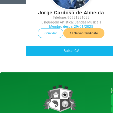
Jorge Cardoso de Almeida
Telefone: 96981381083
Linguagem Artística: Bandas Musicais
Membro desde, 29/01/2025
Convidar
Salvar Candidato
Baixar CV