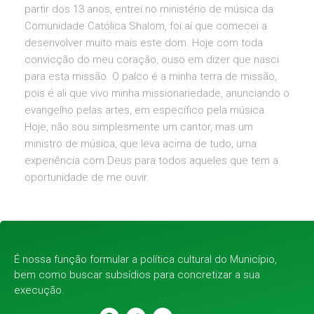
partir dos 13 anos, entrei no ministério de música da
Comunidade Católica Shalom, foi aí que comecei a
desenvolver muito mais este dom. Hoje com toda
convicção do meu coração, ouso em dizer que nasci
para esta missão. O palco é a minha terra de missão,
pois é ali que vivo minha missionariedade, anunciando o
evangelho pelas artes, em específico pela música.
Hoje, não sou simplesmente um cantor, mas um
ministro de música, que leva acima de tudo, uma
experiência com Deus para todos aqueles que tem a
oportunidade de me ouvir.
É nossa função formular a política cultural do Município,
bem como buscar subsídios para concretizar a sua
execução.