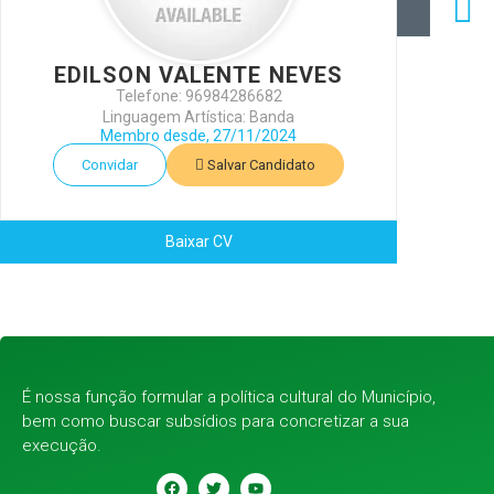
EDILSON VALENTE NEVES
Telefone: 96984286682
Linguagem Artística: Banda
Membro desde, 27/11/2024
Convidar
Salvar Candidato
Baixar CV
É nossa função formular a política cultural do Município,
bem como buscar subsídios para concretizar a sua
execução.