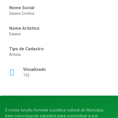
Nome Social
Daiane Cristina
Nome Artístico
Daiane
Tipo de Cadastro
Artista
Visualizado
152
É nossa função formular a política cultural do Município,
bem como buscar subsídios para concretizar a sua