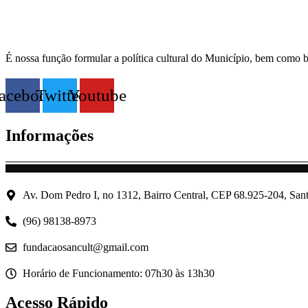
É nossa função formular a política cultural do Município, bem como b
acebook
Twitter
Youtube
Informações
Av. Dom Pedro I, no 1312, Bairro Central, CEP 68.925-204, Sa
(96) 98138-8973
fundacaosancult@gmail.com
Horário de Funcionamento: 07h30 às 13h30
Acesso Rápido