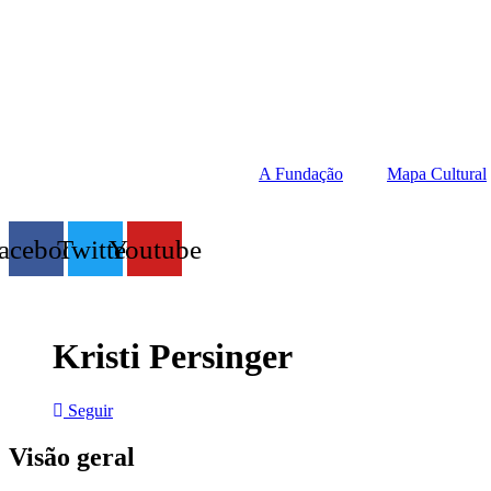
Ir
para
o
conteúdo
A Fundação
Mapa Cultural
acebook
Twitter
Youtube
Kristi Persinger
Seguir
Visão geral