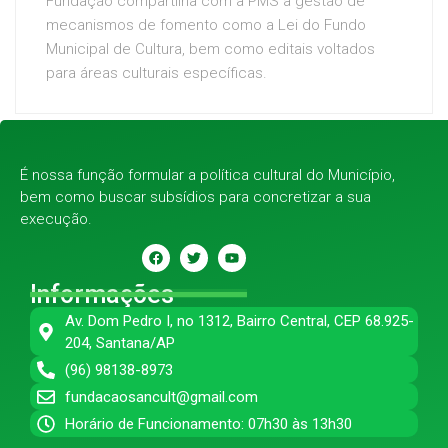
Fundação compartilha com a PMS a gestão de
mecanismos de fomento como a Lei do Fundo
Municipal de Cultura, bem como editais voltados
para áreas culturais específicas.
É nossa função formular a política cultural do Município,
bem como buscar subsídios para concretizar a sua
execução.
Informações
Av. Dom Pedro I, no 1312, Bairro Central, CEP 68.925-
204, Santana/AP
(96) 98138-8973
fundacaosancult@gmail.com
Horário de Funcionamento: 07h30 às 13h30